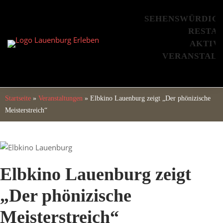
Skip
to
SEHENSWÜRDIG
content
RESTA
AKTIV
VERANSTAL
Startseite
»
Veranstaltungen
»
Elbkino Lauenburg zeigt „Der phönizische
Meisterstreich“
Elbkino Lauenburg zeigt
„Der phönizische
Meisterstreich“