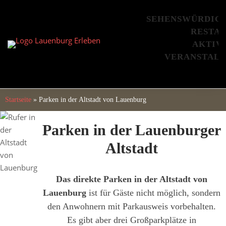
Skip
to
SEHENSWÜRDIG
content
RESTA
AKTIV
VERANSTAL
Startseite
»
Parken in der Altstadt von Lauenburg
Parken in der Lauenburger
Altstadt
Das direkte Parken in der Altstadt von
Lauenburg
ist für Gäste nicht möglich, sondern
den Anwohnern mit Parkausweis vorbehalten.
Es gibt aber drei Großparkplätze in