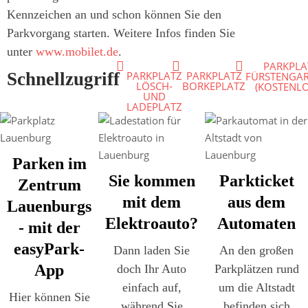
Kennzeichen an und schon können Sie den
Parkvorgang starten. Weitere Infos finden Sie
unter
www.mobilet.de
.
PARKPLA
PARKPLATZ
PARKPLATZ
Schnellzugriff
FÜRSTENGA
LÖSCH-
BORKEPLATZ
(KOSTENLO
UND
LADEPLATZ
Parken im
Sie kommen
Parkticket
Zentrum
mit dem
aus dem
Lauenburgs
Elektroauto?
Automaten
- mit der
easyPark-
Dann laden Sie
An den großen
App
doch Ihr Auto
Parkplätzen rund
einfach auf,
um die Altstadt
Hier können Sie
während Sie
befinden sich