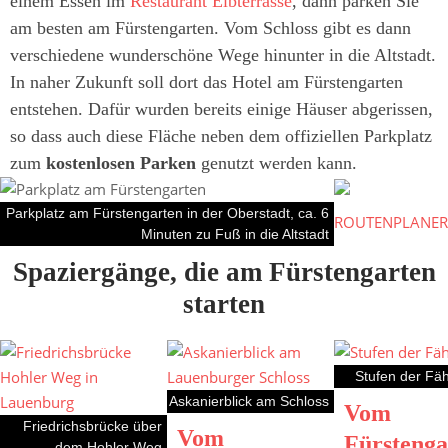
einem Essen im
Restaurant Elbterrasse
, dann parken Sie
am besten am Fürstengarten. Vom Schloss gibt es dann
verschiedene wunderschöne Wege hinunter in die Altstadt.
In naher Zukunft soll dort das Hotel am Fürstengarten
entstehen. Dafür wurden bereits einige Häuser abgerissen,
so dass auch diese Fläche neben dem offiziellen Parkplatz
zum
kostenlosen Parken
genutzt werden kann.
Parkplatz am Fürstengarten in der Oberstadt, ca. 6
ROUTENPLANER
Minuten zu Fuß in die Altstadt
Spaziergänge, die am Fürstengarten
starten
Stufen der Fä
Askanierblick am Schloss
Vom
Friedrichsbrücke über
Vom
Fürstenga
dem Hohler Weg