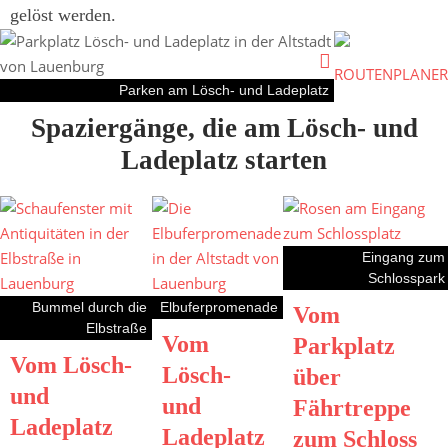
gelöst werden.
ROUTENPLANER
Parken am Lösch- und Ladeplatz
Spaziergänge, die am Lösch- und
Ladeplatz starten
Eingang zum
Schlosspark
Bummel durch die
Elbuferpromenade
Vom
Elbstraße
Vom
Parkplatz
Vom Lösch-
Lösch-
über
und
und
Fährtreppe
Ladeplatz
Ladeplatz
zum Schloss