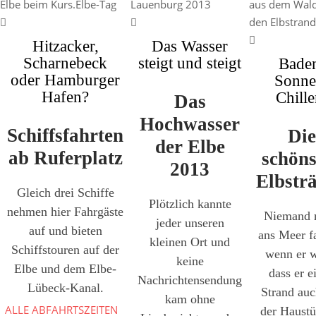
Hitzacker,
Das Wasser
Scharnebeck
steigt und steigt
Bade
oder Hamburger
Sonne
Hafen?
Chille
Das
Hochwasser
Schiffsfahrten
Die
der Elbe
ab Ruferplatz
schöns
2013
Elbstr
Gleich drei Schiffe
Plötzlich kannte
nehmen hier Fahrgäste
Niemand 
jeder unseren
auf und bieten
ans Meer f
kleinen Ort und
Schiffstouren auf der
wenn er w
keine
Elbe und dem Elbe-
dass er e
Nachrichtensendung
Lübeck-Kanal.
Strand auc
kam ohne
ALLE ABFAHRTSZEITEN
der Haustü