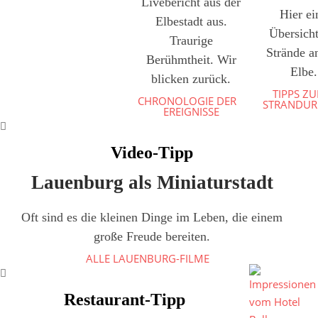
Livebericht aus der
Hier ei
Elbestadt aus.
Übersicht
Traurige
Strände a
Berühmtheit. Wir
Elbe.
blicken zurück.
TIPPS Z
CHRONOLOGIE DER
STRANDUR
EREIGNISSE
Video-Tipp
Lauenburg als Miniaturstadt
Oft sind es die kleinen Dinge im Leben, die einem
große Freude bereiten.
ALLE LAUENBURG-FILME
Restaurant-Tipp