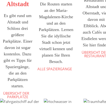
Restaurants 
Altstadt
Die Routen starten
Altstadt un
an der Maria-
Oberstadt, vi
Es gibt rund um
Magdalenen-Kirche
davon mit
Altstadt und
und an den
Elbblick. Ab
Schloss drei
Parkplätzen. Lernen
auch Cafés u
größere
Sie die idyllische
Eisdielen wer
Parkplätze. Einer
Stadt schon jetzt
Sie hier finde
davon ist sogar
virtuell kennen und
ÜBERSICHT DE
kostenlos. Dazu
planen Sie Ihren
RESTAURANT
gibt es Tipps für
Besuch.
Spaziergänge,
ALLE SPAZIERGÄNGE
die an den
Parkplätzen
starten.
ÜBERSICHT DER
PARKPLÄTZE