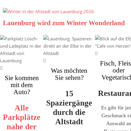
Lauenburg wird zum Winter Wonderland
Fisch, Flei
oder
Was möchten
Vegetarisc
Sie sehen?
Sie kommen
mit dem
Auto?
Restaura
15
Spaziergänge
Alle
Es gibt für je
durch die
Geschmack e
Parkplätze
Altstadt
Auswahl a
nahe der