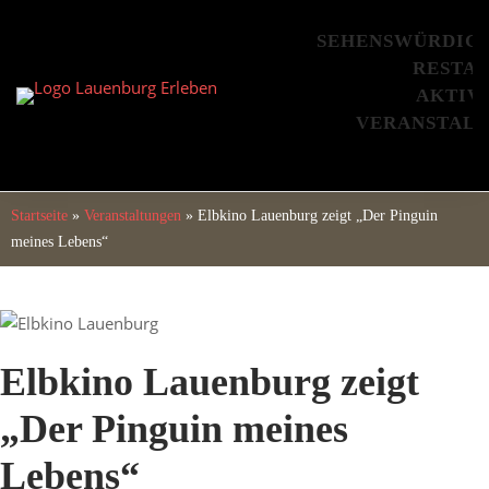
Skip
to
SEHENSWÜRDIG
content
RESTA
AKTIV
VERANSTAL
Startseite
»
Veranstaltungen
»
Elbkino Lauenburg zeigt „Der Pinguin
meines Lebens“
Elbkino Lauenburg zeigt
„Der Pinguin meines
Lebens“