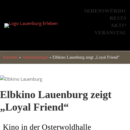
Skip
to
SEHENSWÜRDIG
content
RESTA
AKTIV
VERANSTAL
Startseite
»
Veranstaltungen
»
Elbkino Lauenburg zeigt „Loyal Friend“
Elbkino Lauenburg zeigt
„Loyal Friend“
Kino in der Osterwoldhalle