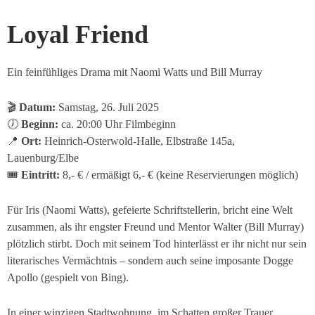
Loyal Friend
Ein feinfühliges Drama mit Naomi Watts und Bill Murray
🎬
Datum:
Samstag, 26. Juli 2025
🕖
Beginn:
ca. 20:00 Uhr Filmbeginn
📍
Ort:
Heinrich-Osterwold-Halle, Elbstraße 145a,
Lauenburg/Elbe
🎟
Eintritt:
8,- € / ermäßigt 6,- € (keine Reservierungen möglich)
Für Iris (Naomi Watts), gefeierte Schriftstellerin, bricht eine Welt
zusammen, als ihr engster Freund und Mentor Walter (Bill Murray)
plötzlich stirbt. Doch mit seinem Tod hinterlässt er ihr nicht nur sein
literarisches Vermächtnis – sondern auch seine imposante Dogge
Apollo (gespielt von Bing).
In einer winzigen Stadtwohnung, im Schatten großer Trauer,