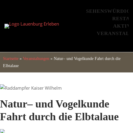
Skip
to
SEHENSWÜRDIG
content
RESTA
AKTIV
VERANSTAL
Startseite
»
Veranstaltungen
»
Natur– und Vogelkunde Fahrt durch die
Elbtalaue
Natur– und Vogelkunde
Fahrt durch die Elbtalaue