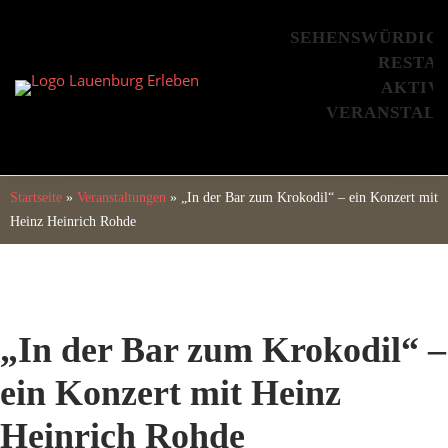
Skip
to
SEHENSWÜRDIG
content
RESTA
AKTIV
VERANSTAL
Startseite
»
Veranstaltungen
»
„In der Bar zum Krokodil“ – ein Konzert mit
Heinz Heinrich Rohde
„In der Bar zum Krokodil“ –
ein Konzert mit Heinz
Heinrich Rohde