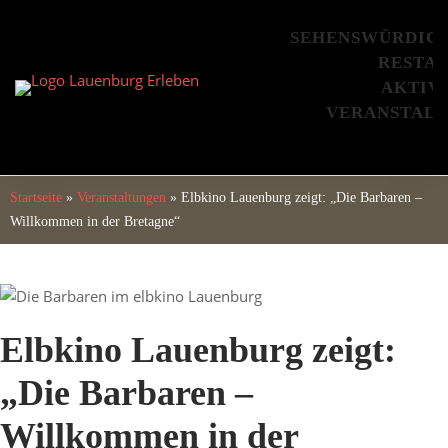
Skip
to
SEHENSWÜRDIG
content
RESTA
AKTIV
VERANSTAL
Startseite
»
Veranstaltungen
»
Elbkino Lauenburg zeigt: „Die Barbaren –
Willkommen in der Bretagne“
Elbkino Lauenburg zeigt:
„Die Barbaren –
Willkommen in der