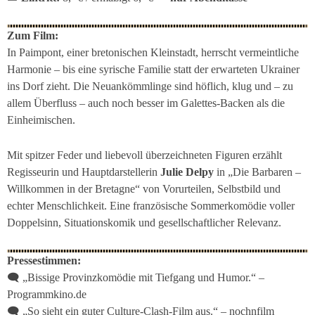
Zum Film:
In Paimpont, einer bretonischen Kleinstadt, herrscht vermeintliche
Harmonie – bis eine syrische Familie statt der erwarteten Ukrainer
ins Dorf zieht. Die Neuankömmlinge sind höflich, klug und – zu
allem Überfluss – auch noch besser im Galettes-Backen als die
Einheimischen.
Mit spitzer Feder und liebevoll überzeichneten Figuren erzählt
Regisseurin und Hauptdarstellerin
Julie Delpy
in
„Die Barbaren –
Willkommen in der Bretagne“
von Vorurteilen, Selbstbild und
echter Menschlichkeit. Eine französische Sommerkomödie voller
Doppelsinn, Situationskomik und gesellschaftlicher Relevanz.
Pressestimmen:
🗨
„Bissige Provinzkomödie mit Tiefgang und Humor.“
–
Programmkino.de
🗨
„So sieht ein guter Culture-Clash-Film aus.“
– nochnfilm