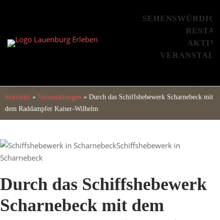
Skip
to
SEHENSWÜRDIG
content
RESTA
AKTIV
VERANSTAL
Startseite
»
Veranstaltungen
»
Durch das Schiffshebewerk Scharnebeck mit
dem Raddampfer Kaiser-Wilhelm
Schiffshebewerk in
Scharnebeck
Durch das Schiffshebewerk
Scharnebeck mit dem