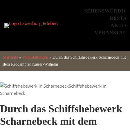
Skip
to
SEHENSWÜRDIG
content
RESTA
AKTIV
VERANSTAL
Startseite
»
Veranstaltungen
»
Durch das Schiffshebewerk Scharnebeck mit
dem Raddampfer Kaiser-Wilhelm
Schiffshebewerk in
Scharnebeck
Durch das Schiffshebewerk
Scharnebeck mit dem