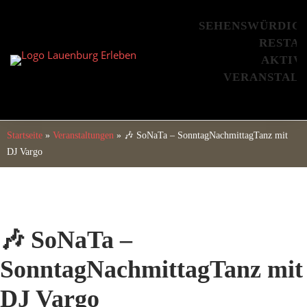
Skip
to
SEHENSWÜRDIG
content
RESTA
AKTIV
VERANSTAL
Startseite
»
Veranstaltungen
»
🎶 SoNaTa – SonntagNachmittagTanz mit
DJ Vargo
🎶 SoNaTa –
SonntagNachmittagTanz mit
DJ Vargo