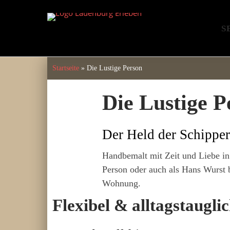
Skip
to
S
content
Startseite
»
Die Lustige Person
Die Lustige P
Der Held der Schipper
Handbemalt mit Zeit und Liebe in 
Person
oder auch als
Hans Wurst
b
Wohnung.
Flexibel & alltagstaugli