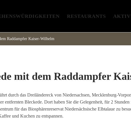
EHENSWÜRDIGKEITEN
RESTAURANTS
AKTIV
 dem Raddampfer Kaiser-Wilhelm
kede mit dem Raddampfer Kai
führt durch das Dreiländereck von Niedersachsen, Mecklenburg-Vorpo
 entfernten Bleckede. Dort haben Sie die Gelegenheit, für 2 Stunden z
entrum für das Biosphärenreservat Niedersächsische Elbtalaue zu besuc
 Kaffee und Kuchen zu entspannen.