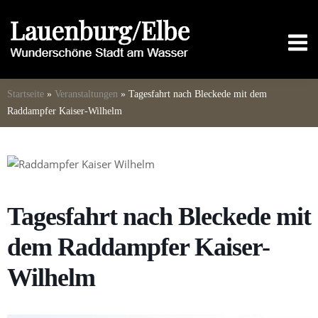
Skip
to
M
content
Startseite
»
Veranstaltungen
»
Tagesfahrt nach Bleckede mit dem
Raddampfer Kaiser-Wilhelm
Tagesfahrt nach Bleckede mit
dem Raddampfer Kaiser-
Wilhelm