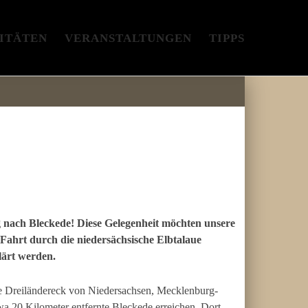
ITÄTEN
VERANSTALTUNGEN
TIPPS
h Bleckede! Diese Gelegenheit möchten unsere
Fahrt durch die niedersächsische Elbtalaue
lärt werden.
nde Dreiländereck von Niedersachsen, Mecklenburg-
wa 20 Kilometer entfernte Bleckede erreichen. Dort