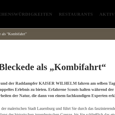
EHENSWÜRDIGKEITEN
RESTAURANTS
AKTIV
e als “Kombifahrt”
Bleckede als „Kombifahrt“
d der Raddampfer KAISER WILHELM fahren am selben Tag nac
oppeltes Erlebnis zu bieten. Erfahrene Scouts halten während der 
eiten der Natur, die dann von einem fachkundigen Experten erk
in der malerischen Stadt Lauenburg und führt Sie durch das fasziniere
ng der historischen innerdeutschen Grenze, bis Sie schließlich das et