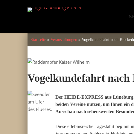
Skip
to
S
content
Startseite
»
Veranstaltungen
»
Vogelkundefahrt nach Blecked
Vogelkundefahrt nach 
Der HEIDE-EXPRESS aus Lüneburg un
beiden Vereine nutzen, um Ihnen ein d
Ausschau nach sehenswerten Besonderh
Diese erlebnisreiche Tagesfahrt beginnt 
Vorpommern und Schleswig-Holstein, entla