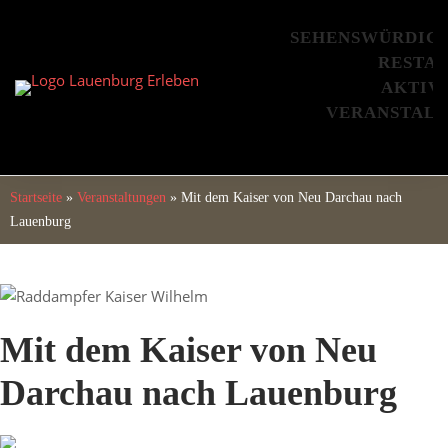
Skip
to
SEHENSWÜRDIG
content
RESTA
AKTIV
VERANSTAL
Startseite
»
Veranstaltungen
»
Mit dem Kaiser von Neu Darchau nach
Lauenburg
Mit dem Kaiser von Neu
Darchau nach Lauenburg