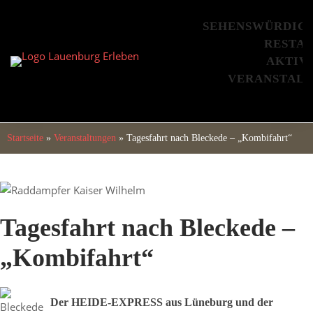
Skip
to
SEHENSWÜRDIG
content
RESTA
AKTIV
VERANSTAL
Startseite
»
Veranstaltungen
»
Tagesfahrt nach Bleckede – „Kombifahrt“
Tagesfahrt nach Bleckede –
„Kombifahrt“
Der HEIDE-EXPRESS aus Lüneburg und der