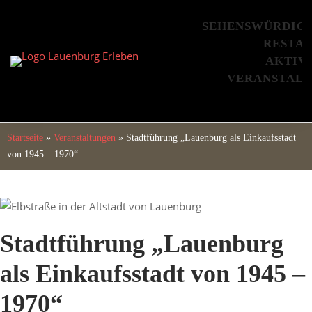
Skip
to
SEHENSWÜRDIG
content
RESTA
AKTIV
VERANSTAL
Startseite
»
Veranstaltungen
»
Stadtführung „Lauenburg als Einkaufsstadt
von 1945 – 1970“
Stadtführung „Lauenburg
als Einkaufsstadt von 1945 –
1970“