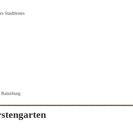
s Stadtfestes
n Ratzeburg
rstengarten