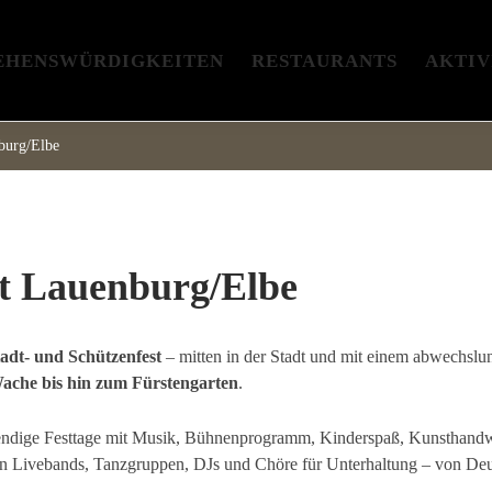
EHENSWÜRDIGKEITEN
RESTAURANTS
AKTIV
burg/Elbe
st Lauenburg/Elbe
adt- und Schützenfest
– mitten in der Stadt und mit einem abwechslu
Wache bis hin zum Fürstengarten
.
bendige Festtage mit Musik, Bühnenprogramm, Kinderspaß, Kunsthandw
n Livebands, Tanzgruppen, DJs und Chöre für Unterhaltung – von Deuts