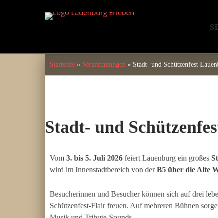
Skip
to
S
content
Startseite
»
Veranstaltungen
»
Stadt- und Schützenfest Lauen
Stadt- und Schützenfe
Vom
3. bis 5. Juli 2026
feiert Lauenburg ein großes
St
wird im Innenstadtbereich von der
B5 über die Alte 
Besucherinnen und Besucher können sich auf drei le
Schützenfest-Flair freuen. Auf mehreren Bühnen sorge
Musik und Tribute-Sounds.