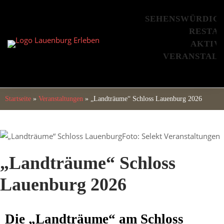
Skip
to
SEHENSWÜRDIG
content
RESTA
AKTIV
VERANSTAL
Startseite
»
Veranstaltungen
»
„Landträume“ Schloss Lauenburg 2026
Foto: Selekt Veranstaltungen
„Landträume“ Schloss
Lauenburg 2026
Die „Landträume“ am Schloss