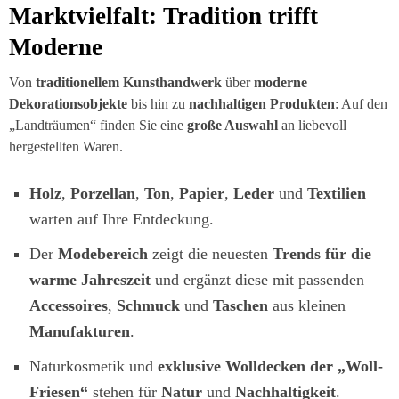
Marktvielfalt: Tradition trifft
Moderne
Von
traditionellem Kunsthandwerk
über
moderne
Dekorationsobjekte
bis hin zu
nachhaltigen Produkten
: Auf den
„Landträumen“ finden Sie eine
große Auswahl
an liebevoll
hergestellten Waren.
Holz
,
Porzellan
,
Ton
,
Papier
,
Leder
und
Textilien
warten auf Ihre Entdeckung.
Der
Modebereich
zeigt die neuesten
Trends für die
warme Jahreszeit
und ergänzt diese mit passenden
Accessoires
,
Schmuck
und
Taschen
aus kleinen
Manufakturen
.
Naturkosmetik und
exklusive Wolldecken der „Woll-
Friesen“
stehen für
Natur
und
Nachhaltigkeit
.