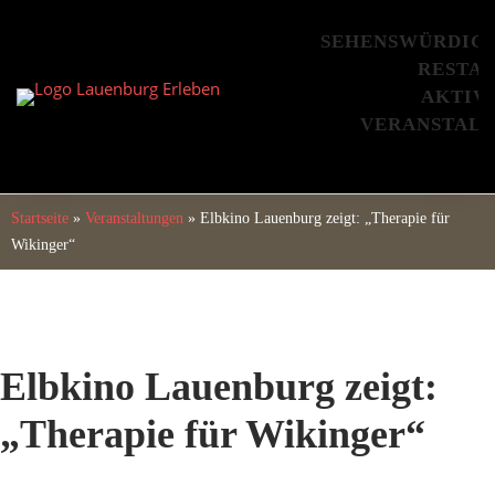
Skip
to
SEHENSWÜRDIG
content
RESTA
AKTIV
VERANSTAL
Startseite
»
Veranstaltungen
»
Elbkino Lauenburg zeigt: „Therapie für
Wikinger“
Elbkino Lauenburg zeigt:
„Therapie für Wikinger“