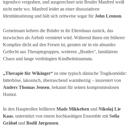
irgendwo vergraben, und ausgerechnet sein Bruder Manfred weiß
nicht mehr wo. Manfred leidet an einer dissoziativen
Identitätsstörung und hält sich zeitweise sogar für
John Lennon
.
Gemeinsam kehren die Brüder in ihr Elternhaus zurück, das
inzwischen als Airbnb vermietet wird. Während ihnen ein früherer
Komplize dicht auf den Fersen ist, geraten sie in ein absurdes
Geflecht aus Therapiegruppen, weiteren „Beatles“, familiärem
Chaos und lange verdrängten Kindheitstraumata.
„Therapie für Wikinger“
ist eine typisch dänische Tragikomödie:
bitterböse, lakonisch, überraschend warmherzig – inszeniert von
Anders Thomas Jensen
, bekannt für seinen kompromisslosen
Humor.
In den Hauptrollen brillieren
Mads Mikkelsen
und
Nikolaj Lie
Kaas
, unterstützt von einem hochkarätigen Ensemble mit
Sofia
Gråbøl
und
Bodil Jørgensen
.