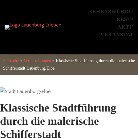
Skip
to
SEHENSWÜRDIG
content
RESTA
AKTIV
VERANSTAL
Startseite
»
Veranstaltungen
»
Klassische Stadtführung durch die malerische
Schifferstadt Lauenburg/Elbe
Klassische Stadtführung
durch die malerische
Schifferstadt