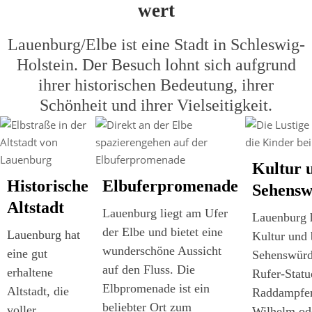
wert
Lauenburg/Elbe ist eine Stadt in Schleswig-
Holstein. Der Besuch lohnt sich aufgrund
ihrer historischen Bedeutung, ihrer
Schönheit und ihrer Vielseitigkeit.
Kultur 
Historische
Elbuferpromenade
Sehensw
Altstadt
Lauenburg liegt am Ufer
Lauenburg h
der Elbe und bietet eine
Lauenburg hat
Kultur und 
wunderschöne Aussicht
eine gut
Sehenswürd
auf den Fluss. Die
erhaltene
Rufer-Statu
Elbpromenade ist ein
Altstadt, die
Raddampfer
beliebter Ort zum
voller
Wilhelm od