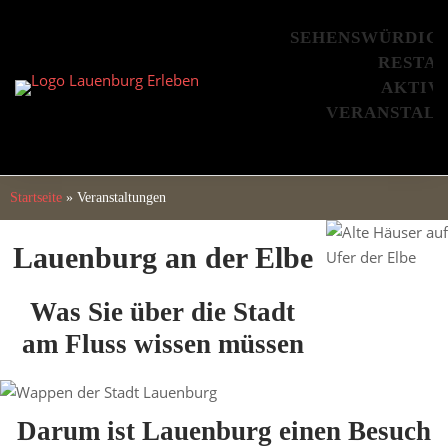
Skip
to
SEHENSWÜRDIG
content
RESTA
AKTIV
VERANSTAL
Startseite
»
Veranstaltungen
Lauenburg an der Elbe
Was Sie über die Stadt
am Fluss wissen müssen
Darum ist Lauenburg einen Besuch