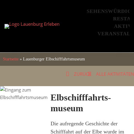
Skip
to
SEHENSWÜRDIG
content
RESTA
AKTIV
VERANSTAL
Startseite
»
Lauenburger Elbschifffahrts­museum
ZURÜCK
ALLE AKTIVITÄTEN
Elbschifffahrts­
museum
Die aufregende Geschichte der
Schifffahrt auf der Elbe wurde im